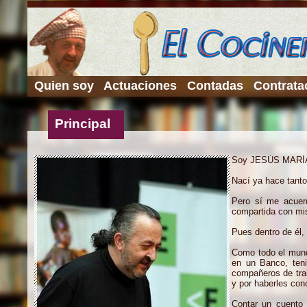
Quien soy
Actuaciones
Contadas
Contrata
Principal
Soy JESÚS MARÍ
Nací ya hace tant
Pero sí me acuerd
compartida con mis
Pues dentro de él,
Como todo el mundo
en un Banco, ten
compañeros de trab
y por haberles con
Contar un cuento 