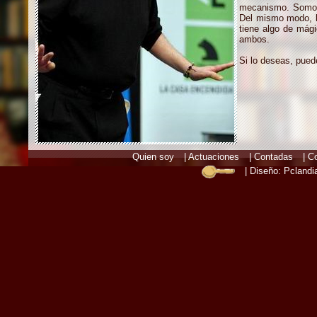
mecanismo. Somos 
Del mismo modo, l
tiene algo de mági
ambos.
Si lo deseas, pued
Quien soy
|
Actuaciones
|
Contadas
|
Co
| Diseño:
Pclandi